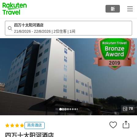
to
新
top
page
四万十太阳河酒店
21/8/2026
-
22/8/2026
|
2位住客
|
1间
78
商务酒店
四万十太阳河酒店