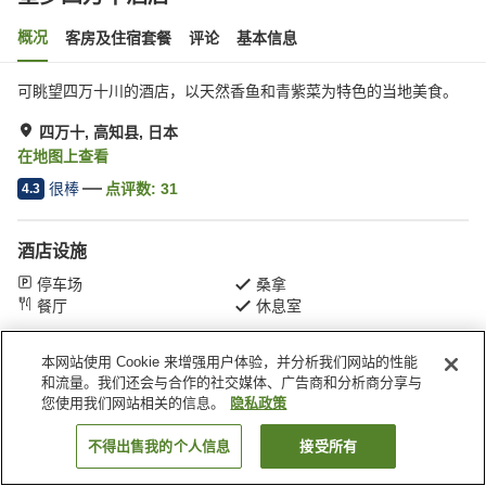
概况
客房及住宿套餐
评论
基本信息
可眺望四万十川的酒店，以天然香鱼和青紫菜为特色的当地美食。
四万十, 高知县, 日本
在地图上查看
很棒
点评数:
31
4.3
酒店设施
停车场
桑拿
餐厅
休息室
本网站使用 Cookie 来增强用户体验，并分析我们网站的性能
首页
日本
高知县
四万十
星罗四万十酒店
和流量。我们还会与合作的社交媒体、广告商和分析商分享与
您使用我们网站相关的信息。
隐私政策
不得出售我的个人信息
接受所有
搜索客房