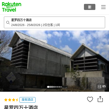
to
新
top
page
星罗四万十酒店
24/8/2026
-
25/8/2026
|
2位住客
|
1间
65
度假酒店
星罗四万十酒店