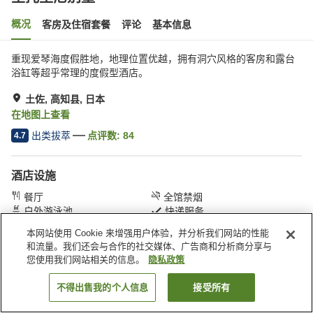
概况
客房及住宿套餐
评论
基本信息
重现爱琴海度假胜地，地理位置优越，拥有洞穴风格的客房和露台
浴缸等超乎常理的度假型酒店。
土佐, 高知县, 日本
在地图上查看
出类拔萃
点评数:
84
4.7
酒店设施
餐厅
全馆禁烟
户外游泳池
快递服务
本网站使用 Cookie 来增强用户体验，并分析我们网站的性能
和流量。我们还会与合作的社交媒体、广告商和分析商分享与
首页
日本
高知县
土佐
圣托里尼别墅
您使用我们网站相关的信息。
隐私政策
不得出售我的个人信息
接受所有
搜索客房