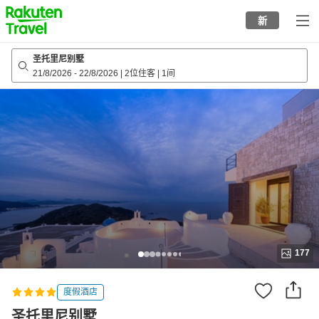
to
新
top
page
圣托里尼别墅
21/8/2026
-
22/8/2026
|
2位住客
|
1间
177
度假酒店
圣托里尼别墅