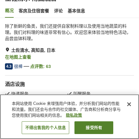
概况
客房及住宿套餐
评论
基本信息
除了新鲜的鱼类，我们还提供自家制料理以及使用当地蔬菜的料
理。我们对料理的味道非常有信心。欢迎您来体验当地特色活动，
品尝皿钵料理。
土佐清水, 高知县, 日本
在地图上查看
很棒
点评数:
63
4.3
酒店设施
快递服务
叫醒服务
居酒屋区
可以携带宠物入内
本网站使用 Cookie 来增强用户体验，并分析我们网站的性能
和流量。我们还会与合作的社交媒体、广告商和分析商分享与
您使用我们网站相关的信息。
隐私政策
首页
日本
高知县
土佐清水
土佐清水 南国酒店
不得出售我的个人信息
接受所有
搜索客房