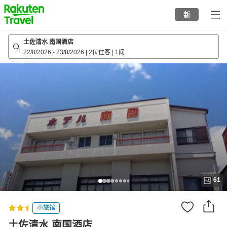
to
新
top
page
土佐清水 南国酒店
22/8/2026
-
23/8/2026
|
2位住客
|
1间
61
小旅馆
土佐清水 南国酒店