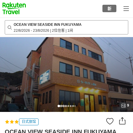
to
新
top
page
OCEAN VIEW SEASIDE INN FUKUYAMA
22/8/2026
-
23/8/2026
|
2位住客
|
1间
9
日式旅馆
OCEAN VIEW SEASIDE INN FUKUYAMA