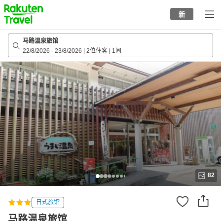
to
新
top
page
马路温泉旅馆
22/8/2026
-
23/8/2026
|
2位住客
|
1间
82
日式旅馆
马路温泉旅馆