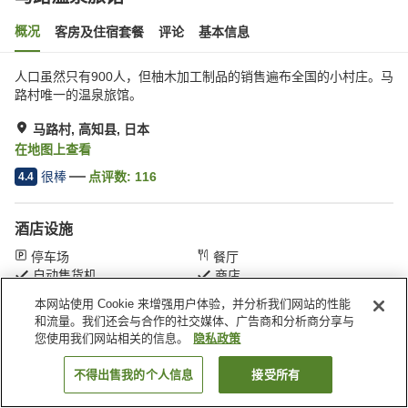
概况
客房及住宿套餐
评论
基本信息
人口虽然只有900人，但柚木加工制品的销售遍布全国的小村庄。马
路村唯一的温泉旅馆。
马路村, 高知县, 日本
在地图上查看
很棒
点评数:
116
4.4
酒店设施
停车场
餐厅
自动售货机
商店
本网站使用 Cookie 来增强用户体验，并分析我们网站的性能
和流量。我们还会与合作的社交媒体、广告商和分析商分享与
首页
日本
高知县
马路村
马路温泉旅馆
您使用我们网站相关的信息。
隐私政策
不得出售我的个人信息
接受所有
搜索客房