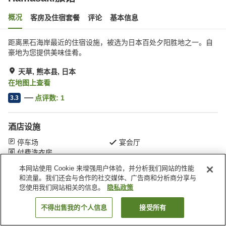
概况
客房及住宿套餐
评论
基本信息
距离黑石海岸最近的住宿设施，被选为日本百处夕阳胜地之一。自
豪地为您提供美味佳肴。
天草, 熊本县, 日本
在地图上查看
点评数:
1
3.3
酒店设施
停车场
宴会厅
付费洗衣房
本网站使用 Cookie 来增强用户体验，并分析我们网站的性能
和流量。我们还会与合作的社交媒体、广告商和分析商分享与
首页
日本
熊本县
天草
Hamasaki旅馆
您使用我们网站相关的信息。
隐私政策
不得出售我的个人信息
接受所有
搜索客房