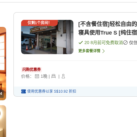
仅剩
1
个房间！
[不含餐住宿]轻松自由
寝具使用True S [纯住宿
20 8月
前可免费取消
仅
更多套餐详情
闪购优惠券
价格：
1
晚
|
|
使用优惠券以享
S$10.92
折扣
4