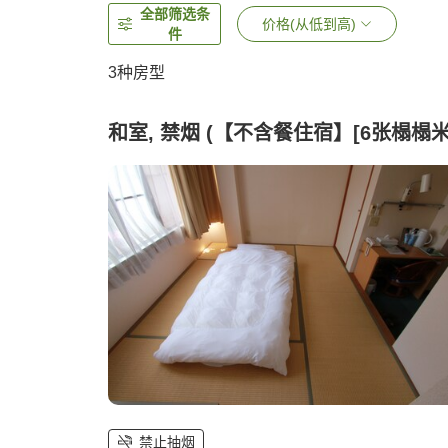
全部筛选条
价格(从低到高)
件
3
种房型
和室, 禁烟 (【不含餐住宿】[6张榻榻米
禁止抽烟