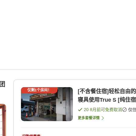
待团
仅剩
1
个房间！
[不含餐住宿]轻松自由
寝具使用True S [纯住宿
20 8月
前可免费取消
仅
更多套餐详情