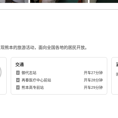
新发现熊本的旅游活动，面向全国各地的居民开放。
交通
御代志站
开车
27
分钟
再春医疗中心前站
开车
28
分钟
熊本高专前站
开车
29
分钟