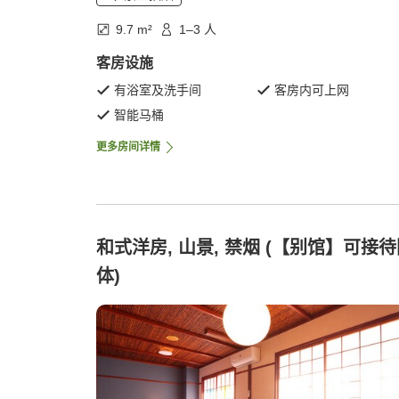
9.7 m²
1–3 人
客房设施
有浴室及洗手间
客房内可上网
智能马桶
更多房间详情
和式洋房, 山景, 禁烟 (【别馆】可接
体)