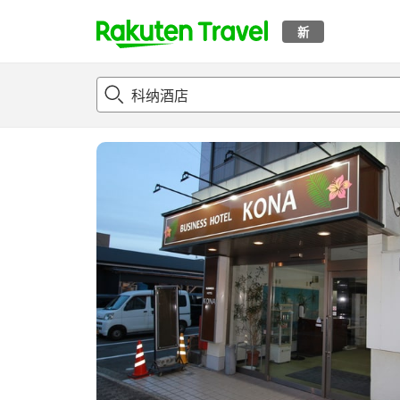
新
t
概况
客房及住宿套餐
评论
设施
o
p
P
a
g
e
_
s
e
a
r
c
h