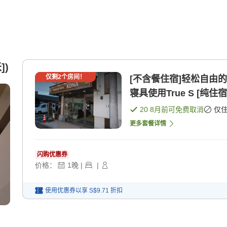
])
仅剩
2
个房间！
[不含餐住宿]轻松自由
寝具使用True S [纯住宿
20 8月
前可免费取消
仅
更多套餐详情
闪购优惠券
价格：
1
晚
|
|
使用优惠券以享
S$9.71
折扣