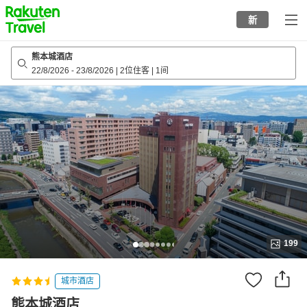
to
新
top
page
熊本城酒店
22/8/2026
-
23/8/2026
|
2位住客
|
1间
199
城市酒店
熊本城酒店