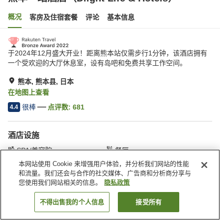
概况
客房及住宿套餐
评论
基本信息
于2024年12月盛大开业！距离熊本站仅需步行1分钟，该酒店拥有
一个受欢迎的大厅休息室，设有岛吧和免费共享工作空间。
熊本, 熊本县, 日本
在地图上查看
很棒
点评数:
681
4.4
酒店设施
SPA/美容院
餐厅
休息室
酒吧
本网站使用 Cookie 来增强用户体验，并分析我们网站的性能
和流量。我们还会与合作的社交媒体、广告商和分析商分享与
您使用我们网站相关的信息。
隐私政策
首页
日本
熊本县
熊本
熊本一站酒店（Dlight Life & Hotels）
不得出售我的个人信息
接受所有
搜索客房