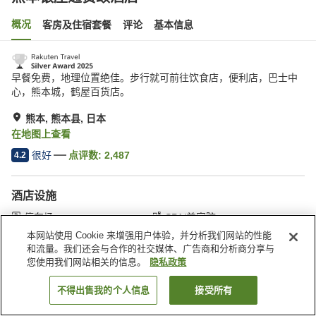
概况
客房及住宿套餐
评论
基本信息
早餐免费，地理位置绝佳。步行就可前往饮食店，便利店，巴士中
心，熊本城，鹤屋百货店。
熊本, 熊本县, 日本
在地图上查看
很好
点评数:
2,487
4.2
酒店设施
停车场
SPA/美容院
自动售货机
付费洗衣房
本网站使用 Cookie 来增强用户体验，并分析我们网站的性能
和流量。我们还会与合作的社交媒体、广告商和分析商分享与
您使用我们网站相关的信息。
隐私政策
首页
日本
熊本县
熊本
熊本银座通赞颂酒店
不得出售我的个人信息
接受所有
搜索客房