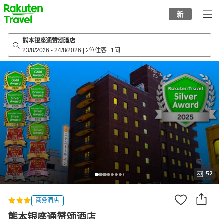
to
新
top
page
熊本银座通赞颂酒店
23/8/2026
-
24/8/2026
|
2位住客
|
1间
52
商务酒店
熊本银座通赞颂酒店