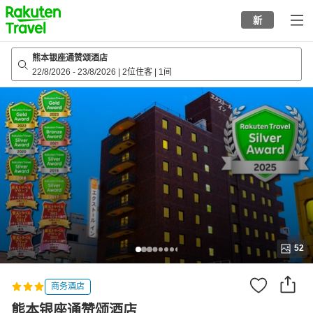
to
新
top
page
熊本银座通赞颂酒店
22/8/2026
-
23/8/2026
|
2位住客
|
1间
52
商务酒店
熊本银座通赞颂酒店