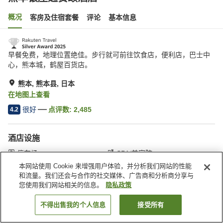
概况
客房及住宿套餐
评论
基本信息
早餐免费，地理位置绝佳。步行就可前往饮食店，便利店，巴士中
心，熊本城，鹤屋百货店。
熊本, 熊本县, 日本
在地图上查看
很好
点评数:
2,485
4.2
酒店设施
停车场
SPA/美容院
自动售货机
付费洗衣房
本网站使用 Cookie 来增强用户体验，并分析我们网站的性能
和流量。我们还会与合作的社交媒体、广告商和分析商分享与
您使用我们网站相关的信息。
隐私政策
首页
日本
熊本县
熊本
熊本银座通赞颂酒店
不得出售我的个人信息
接受所有
搜索客房