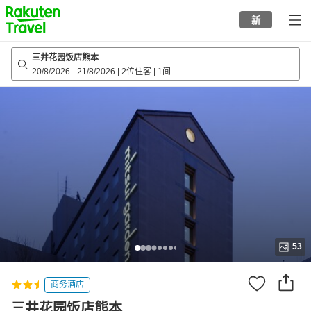
to
新
top
page
三井花园饭店熊本
20/8/2026
-
21/8/2026
|
2位住客
|
1间
53
商务酒店
三井花园饭店熊本