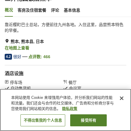
概况
客房及住宿套餐
评论
基本信息
靠近樱町巴士总站，方便前往九州各地。入住这里，品尝熊本特色
的早餐。
熊本, 熊本县, 日本
在地图上查看
很好
点评数:
466
4.2
酒店设施
停车场
餐厅
自动售货机
会议室
本网站使用 Cookie 来增强用户体验，并分析我们网站的性能
和流量。我们还会与合作的社交媒体、广告商和分析商分享与
首页
日本
熊本县
熊本
三井花园饭店熊本
您使用我们网站相关的信息。
隐私政策
不得出售我的个人信息
接受所有
搜索客房