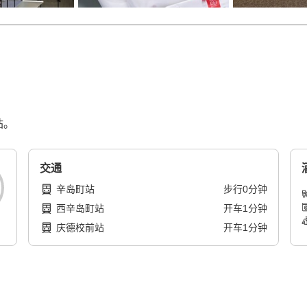
站。
交通
辛岛町站
步行
0
分钟
西辛岛町站
开车
1
分钟
庆德校前站
开车
1
分钟