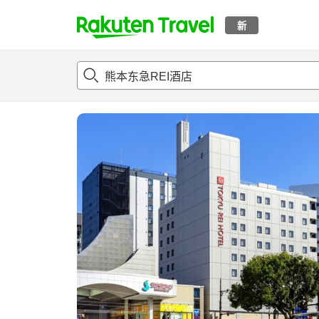
新
t
概况
客房及住宿套餐
评论
亮点
设施
o
p
P
a
g
e
_
s
e
a
r
c
h