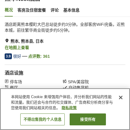
概况
客房及住宿套餐
评论
基本信息
酒店距离熊本樱町大巴总站徒步约3分钟。全部客房WiFi完备。近熊
本城，前往繁华商业街徒步约5分钟。
熊本, 熊本县, 日本
在地图上查看
很好
点评数:
361
3.9
酒店设施
停车场
SPA/美容院
餐厅
自动售货机
本网站使用 Cookie 来增强用户体验，并分析我们网站的性能
和流量。我们还会与合作的社交媒体、广告商和分析商分享与
首页
日本
熊本县
熊本
熊本Nest酒店
您使用我们网站相关的信息。
隐私政策
不得出售我的个人信息
接受所有
搜索客房