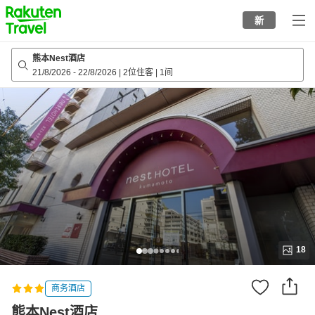
to
新
top
page
熊本Nest酒店
21/8/2026
-
22/8/2026
|
2位住客
|
1间
18
商务酒店
熊本Nest酒店