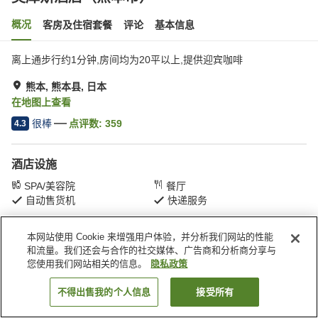
概况
客房及住宿套餐
评论
基本信息
离上通步行约1分钟,房间均为20平以上,提供迎宾咖啡
熊本, 熊本县, 日本
在地图上查看
很棒
点评数:
359
4.3
酒店设施
SPA/美容院
餐厅
自动售货机
快递服务
本网站使用 Cookie 来增强用户体验，并分析我们网站的性能
首页
日本
熊本县
熊本
奥库斯酒店（熊本市）
和流量。我们还会与合作的社交媒体、广告商和分析商分享与
您使用我们网站相关的信息。
隐私政策
不得出售我的个人信息
接受所有
搜索客房