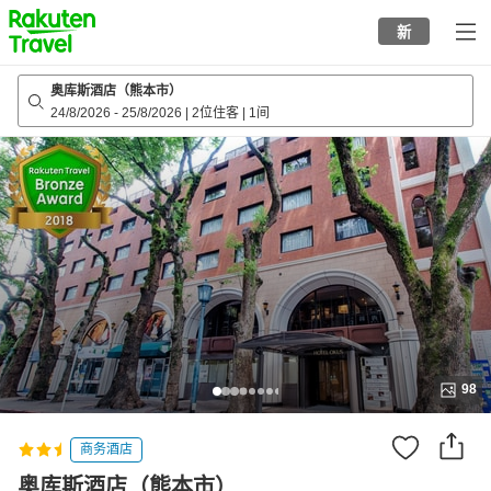
to
新
top
page
奥库斯酒店（熊本市）
24/8/2026
-
25/8/2026
|
2位住客
|
1间
98
商务酒店
奥库斯酒店（熊本市）