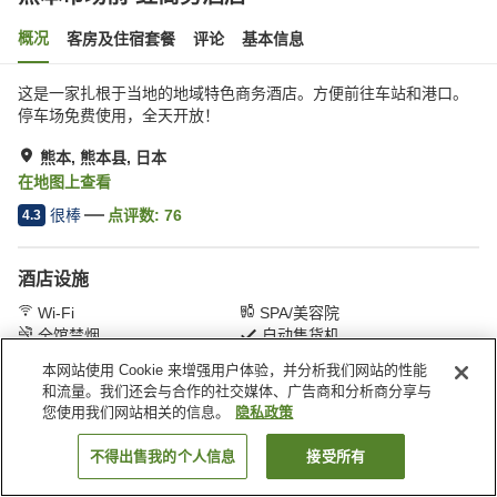
概况
客房及住宿套餐
评论
基本信息
这是一家扎根于当地的地域特色商务酒店。方便前往车站和港口。
停车场免费使用，全天开放！
熊本, 熊本县, 日本
在地图上查看
很棒
点评数:
76
4.3
酒店设施
Wi-Fi
SPA/美容院
全馆禁烟
自动售货机
本网站使用 Cookie 来增强用户体验，并分析我们网站的性能
和流量。我们还会与合作的社交媒体、广告商和分析商分享与
首页
日本
熊本县
熊本
熊本市场前 红商务酒店
您使用我们网站相关的信息。
隐私政策
不得出售我的个人信息
接受所有
搜索客房