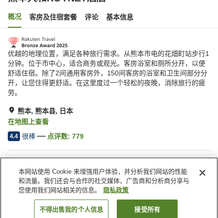
概况
客房及住宿套餐
评论
基本信息
优越的地理位置，满足各种旅行需求。从熊本市电的花畑町站步行1
分钟。位于市中心，适合商务或观光。客房浴室和厕所分开，以便
舒适住宿。除了2间通用客房外，150间客房的浴室和卫生间部分分
开，让您住得更舒适。在这里度过一个轻松的夜晚，消除旅行的疲
劳。
熊本, 熊本县, 日本
在地图上查看
很棒
点评数:
779
4.4
酒店设施
本网站使用 Cookie 来增强用户体验，并分析我们网站的性能
快递服务
洗衣服务
和流量。我们还会与合作的社交媒体、广告商和分析商分享与
叫醒服务
自动售货机
您使用我们网站相关的信息。
隐私政策
不得出售我的个人信息
接受所有
搜索客房
首页
日本
熊本县
熊本
熊本大和ROYNET酒店