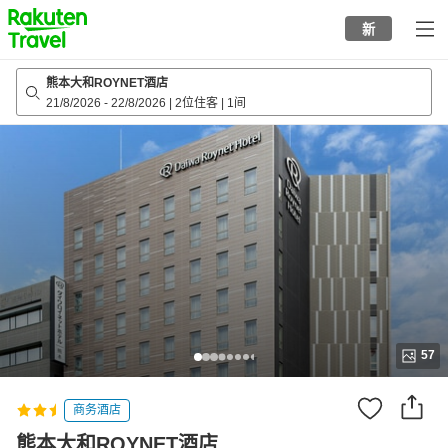
to
新
top
page
熊本大和ROYNET酒店
21/8/2026
-
22/8/2026
|
2位住客
|
1间
57
商务酒店
熊本大和ROYNET酒店