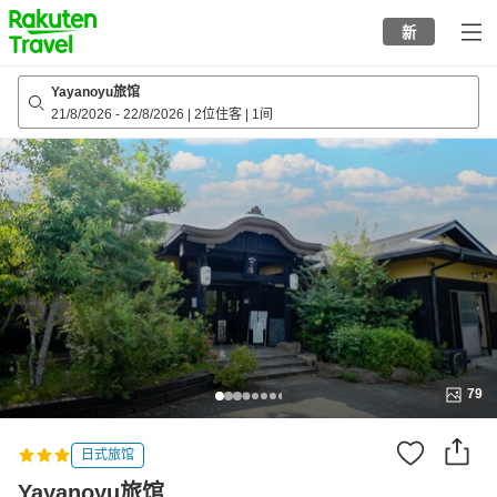
to
新
top
page
Yayanoyu旅馆
21/8/2026
-
22/8/2026
|
2位住客
|
1间
79
日式旅馆
Yayanoyu旅馆