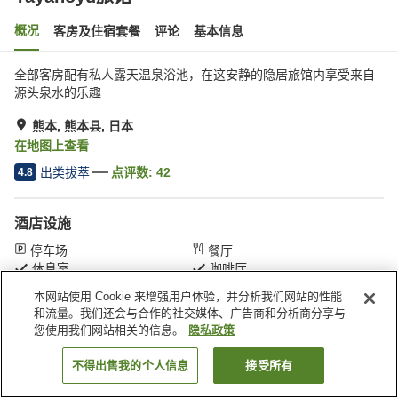
概况
客房及住宿套餐
评论
基本信息
全部客房配有私人露天温泉浴池，在这安静的隐居旅馆内享受来自
源头泉水的乐趣
熊本, 熊本县, 日本
在地图上查看
出类拔萃
点评数:
42
4.8
酒店设施
停车场
餐厅
休息室
咖啡厅
本网站使用 Cookie 来增强用户体验，并分析我们网站的性能
和流量。我们还会与合作的社交媒体、广告商和分析商分享与
首页
日本
熊本县
熊本
Yayanoyu旅馆
您使用我们网站相关的信息。
隐私政策
不得出售我的个人信息
接受所有
搜索客房