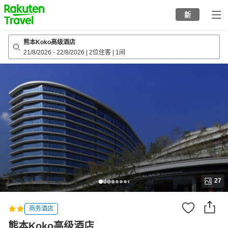
to
新
top
page
熊本Koko高级酒店
21/8/2026
-
22/8/2026
|
2位住客
|
1间
27
商务酒店
熊本Koko高级酒店