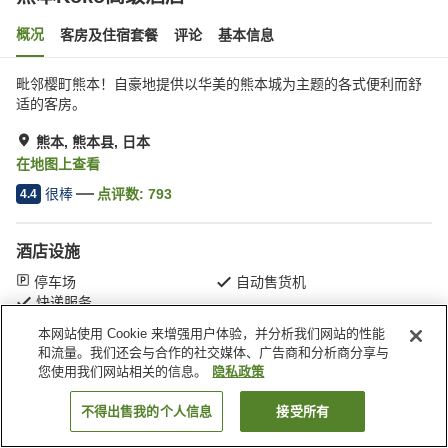
概况
客房及住宿套餐
评论
基本信息
毗邻樱町熊本！自豪地提供以华美的熊本城为主题的各式便利而舒
适的客房。
熊本, 熊本县, 日本
在地图上查看
很棒
点评数:
793
4.4
酒店设施
停车场
自动售货机
快递服务
本网站使用 Cookie 来增强用户体验，并分析我们网站的性能
和流量。我们还会与合作的社交媒体、广告商和分析商分享与
首页
日本
熊本县
熊本
熊本Koko高级酒店
您使用我们网站相关的信息。
隐私政策
不得出售我的个人信息
接受所有
搜索客房