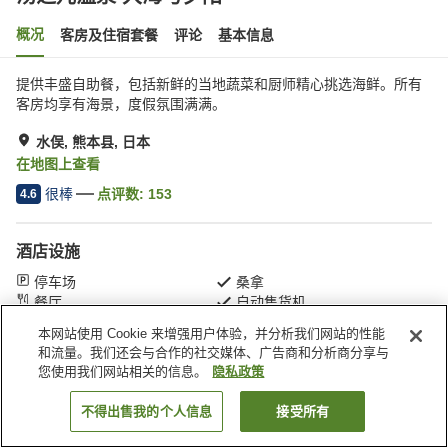
概况
客房及住宿套餐
评论
基本信息
提供丰盛自助餐，包括新鲜的当地蔬菜和厨师精心挑选海鲜。所有
客房均享有海景，度假氛围满满。
水俣, 熊本县, 日本
在地图上查看
很棒
点评数:
153
4.6
酒店设施
停车场
桑拿
餐厅
自动售货机
本网站使用 Cookie 来增强用户体验，并分析我们网站的性能
和流量。我们还会与合作的社交媒体、广告商和分析商分享与
首页
日本
熊本县
水俣
汤之儿温泉 大海与夕阳
您使用我们网站相关的信息。
隐私政策
不得出售我的个人信息
接受所有
搜索客房