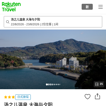
to
新
top
page
汤之儿温泉 大海与夕阳
22/8/2026
-
23/8/2026
|
2位住客
|
1间
35
日式旅馆
汤之儿温泉 大海与夕阳