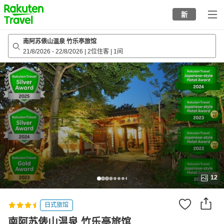
to
新
top
page
南阿苏俵山温泉 竹乐亭旅馆
21/8/2026
-
22/8/2026
|
2位住客
|
1间
12
日式旅馆
南阿苏俵山温泉 竹乐亭旅馆