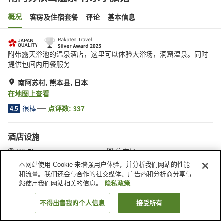
概况
客房及住宿套餐
评论
基本信息
附带露天浴池的温泉酒店，这里可以体验大浴场，洞窟温泉。同时
提供包间内用餐服务
南阿苏村, 熊本县, 日本
在地图上查看
很棒
点评数:
337
4.5
酒店设施
Wi-Fi
停车场
内有温泉
包间餐厅
本网站使用 Cookie 来增强用户体验，并分析我们网站的性能
和流量。我们还会与合作的社交媒体、广告商和分析商分享与
您使用我们网站相关的信息。
隐私政策
首页
日本
熊本县
南阿苏村
南阿苏俵山温泉 竹乐亭旅馆
不得出售我的个人信息
接受所有
搜索客房