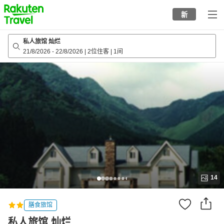
to
新
top
page
私人旅馆 灿烂
21/8/2026
-
22/8/2026
|
2位住客
|
1间
14
膳食旅馆
私人旅馆 灿烂