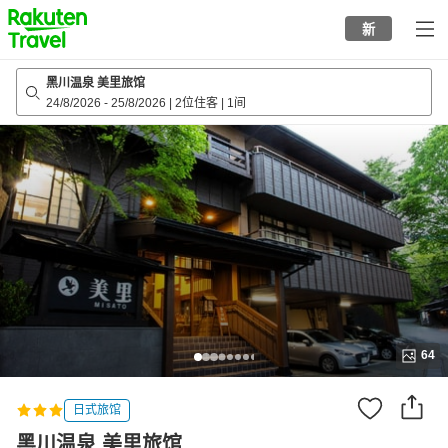
to
新
top
page
黑川温泉 美里旅馆
24/8/2026
-
25/8/2026
|
2位住客
|
1间
64
日式旅馆
黑川温泉 美里旅馆