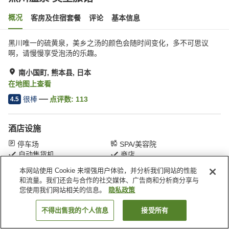
概况
客房及住宿套餐
评论
基本信息
黑川唯一的硫黄泉，美乡之汤的颜色会随时间变化，多不可思议
啊，请慢慢享受泡汤的乐趣。
南小国町, 熊本县, 日本
在地图上查看
很棒
点评数:
113
4.5
酒店设施
停车场
SPA/美容院
自动售货机
商店
本网站使用 Cookie 来增强用户体验，并分析我们网站的性能
和流量。我们还会与合作的社交媒体、广告商和分析商分享与
首页
日本
熊本县
南小国町
黑川温泉 美里旅馆
您使用我们网站相关的信息。
隐私政策
不得出售我的个人信息
接受所有
搜索客房