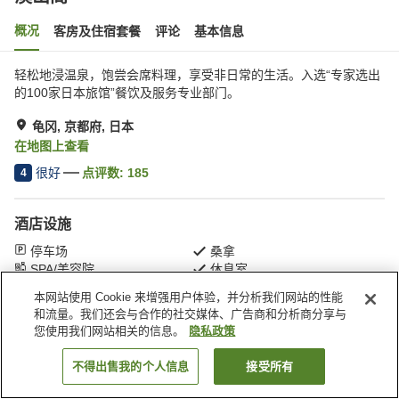
概况
客房及住宿套餐
评论
基本信息
轻松地浸温泉，饱尝会席料理，享受非日常的生活。入选“专家选出
的100家日本旅馆”餐饮及服务专业部门。
龟冈, 京都府, 日本
在地图上查看
很好
点评数:
185
4
酒店设施
停车场
桑拿
SPA/美容院
休息室
本网站使用 Cookie 来增强用户体验，并分析我们网站的性能
和流量。我们还会与合作的社交媒体、广告商和分析商分享与
首页
日本
京都府
龟冈
溪山阁
您使用我们网站相关的信息。
隐私政策
不得出售我的个人信息
接受所有
搜索客房