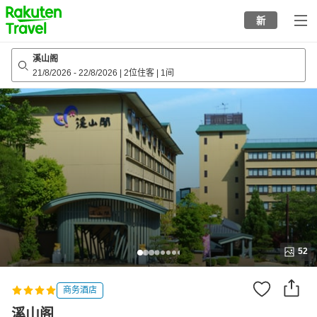
to
新
top
page
溪山阁
21/8/2026
-
22/8/2026
|
2位住客
|
1间
52
商务酒店
溪山阁