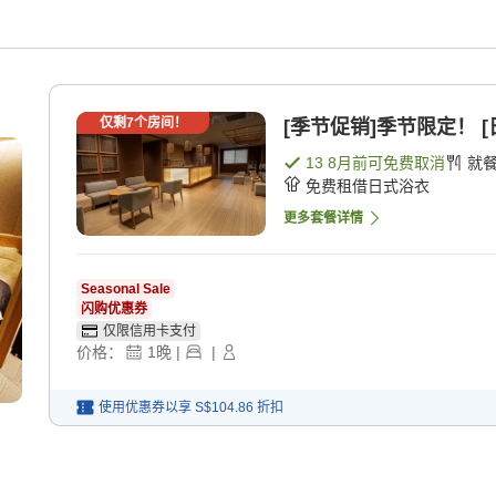
仅剩
7
个房间！
[季节促销]季节限定！ [
13 8月
前可免费取消
就
免费租借日式浴衣
更多套餐详情
Seasonal Sale
闪购优惠券
仅限信用卡支付
价格：
1
晚
|
|
使用优惠券以享
S$104.86
折扣