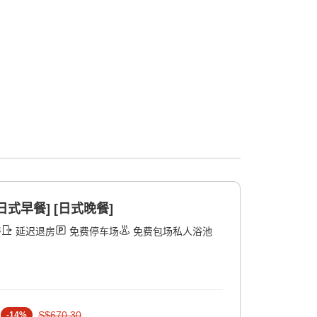
日式早餐] [日式晚餐]
餐
延迟退房
免费停车场
免费包场私人浴池
S$670.30
-
14
%