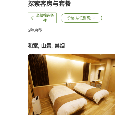
探索客房与套餐
全部筛选条
价格(从低到高)
件
5
种房型
和室, 山景, 禁烟