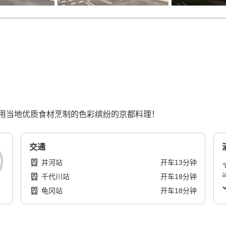
用当地优质食材烹制的色彩缤纷的京都料理！
交通
并河站
开车
13
分钟
千代川站
开车
18
分钟
龟冈站
开车
18
分钟