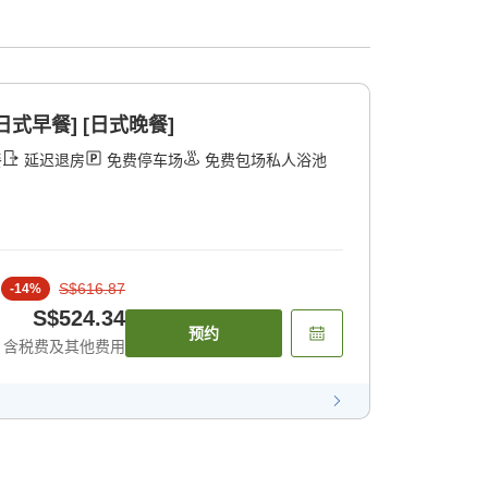
日式早餐] [日式晚餐]
餐
延迟退房
免费停车场
免费包场私人浴池
S$616.87
-
14
%
S$524.34
预约
含税费及其他费用