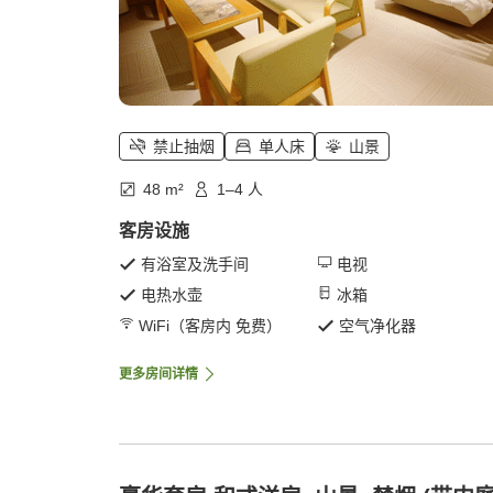
禁止抽烟
单人床
山景
48 m²
1–4 人
客房设施
有浴室及洗手间
电视
电热水壶
冰箱
WiFi（客房内 免费）
空气净化器
更多房间详情