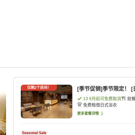
仅剩
2
个房间！
[季节促销]季节限定！ [
13 8月
前可免费取消
就
免费租借日式浴衣
更多套餐详情
Seasonal Sale