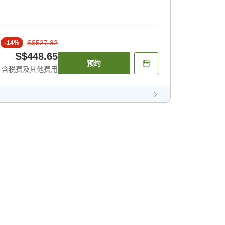
S$527.82
-
14
%
S$448.65
预约
含税费及其他费用