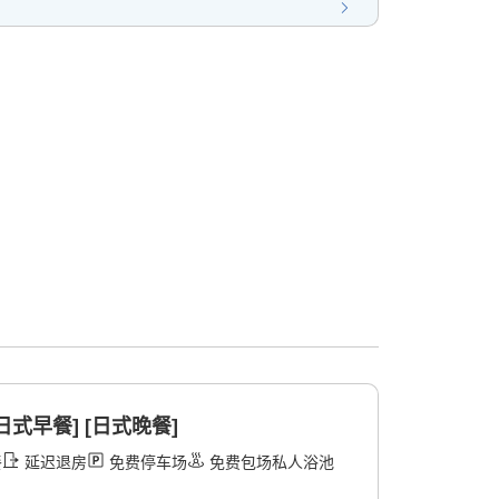
日式早餐] [日式晚餐]
餐
延迟退房
免费停车场
免费包场私人浴池