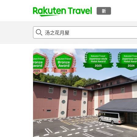
新
t
概况
客房及住宿套餐
评论
设施
o
p
P
a
g
e
_
s
e
a
r
c
h