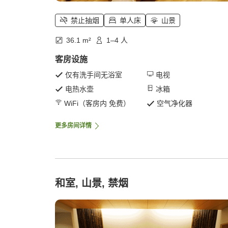
禁止抽烟
单人床
山景
36.1 m²
1–4 人
客房设施
仅有洗手间无浴室
电视
电热水壶
冰箱
WiFi（客房内 免费）
空气净化器
更多房间详情
和室, 山景, 禁烟