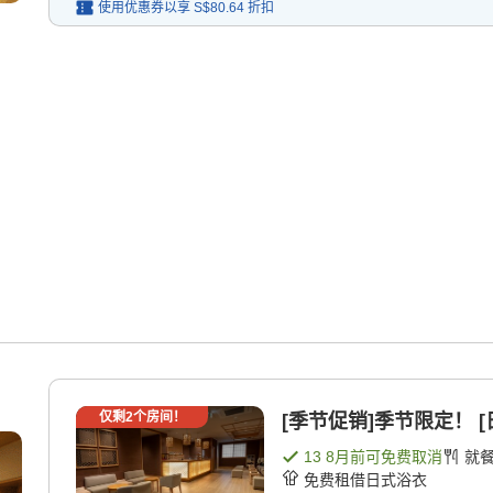
使用优惠券以享
S$80.64
折扣
仅剩
2
个房间！
[季节促销]季节限定！ [
13 8月
前可免费取消
就
免费租借日式浴衣