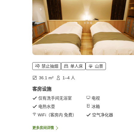
禁止抽烟
单人床
山景
36.1 m²
1–4 人
客房设施
仅有洗手间无浴室
电视
电热水壶
冰箱
WiFi（客房内 免费）
空气净化器
更多房间详情