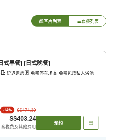
客房列表
套餐列表
日式早餐] [日式晚餐]
餐
延迟退房
免费停车场
免费包场私人浴池
S$474.39
-
14
%
S$403.24
预约
含税费及其他费用