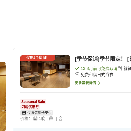
仅剩
4
个房间！
[季节促销]季节限定！ [
13 8月
前可免费取消
就
免费租借日式浴衣
更多套餐详情
Seasonal Sale
闪购优惠券
仅限信用卡支付
价格：
1
晚
|
|