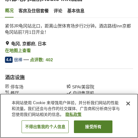
概况
客房及住宿套餐
评论
基本信息
紧邻JR龟冈站北口，距离山贺体育场步行2分钟。酒店路线Inn京都
龟冈站前7月1日开业！
龟冈, 京都府, 日本
在地图上查看
很棒
点评数:
402
4.4
酒店设施
停车场
SPA/美容院
餐厅
自动售货机
本网站使用 Cookie 来增强用户体验，并分析我们网站的性能
和流量。我们还会与合作的社交媒体、广告商和分析商分享与
首页
日本
京都府
龟冈
京都龟冈站前Route Inn酒店
您使用我们网站相关的信息。
隐私政策
不得出售我的个人信息
接受所有
搜索客房