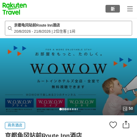
to
新
top
page
京都龟冈站前Route Inn酒店
20/8/2026
-
21/8/2026
|
2位住客
|
1间
50
商务酒店
京都龟冈站前Route Inn酒店