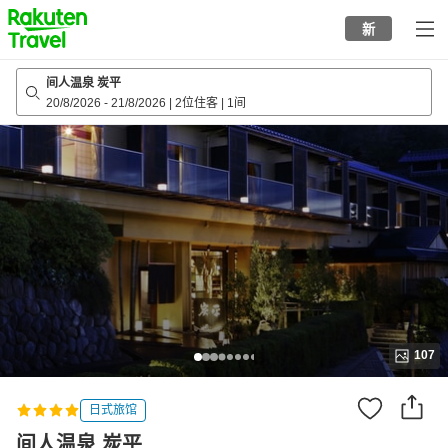
to
新
top
page
间人温泉 炭平
20/8/2026
-
21/8/2026
|
2位住客
|
1间
107
日式旅馆
间人温泉 炭平