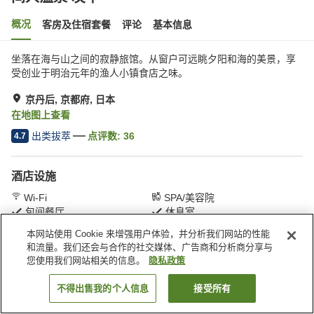
概况
客房及住宿套餐
评论
基本信息
坐落在海与山之间的寂静旅馆。从窗户可远眺夕阳和海的美景，享
受创业于明治元年的渔人小镇食店之味。
京丹后, 京都府, 日本
在地图上查看
出类拔萃
点评数:
36
4.7
酒店设施
Wi-Fi
SPA/美容院
包间餐厅
休息室
本网站使用 Cookie 来增强用户体验，并分析我们网站的性能
和流量。我们还会与合作的社交媒体、广告商和分析商分享与
首页
日本
京都府
京丹后
间人温泉 炭平
您使用我们网站相关的信息。
隐私政策
不得出售我的个人信息
接受所有
搜索客房