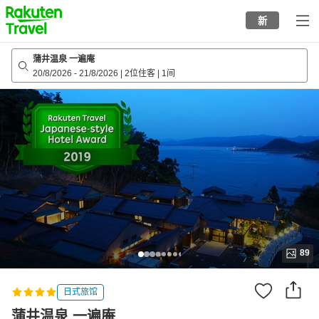
to
新
top
page
蒲井温泉 一遍庵
20/8/2026
-
21/8/2026
|
2位住客
|
1间
89
日式旅馆
蒲井温泉 一遍庵