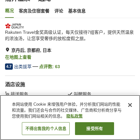
概况
客房及住宿套餐
评论
基本信息
Rakuten Travel金奖高级认证，每天仅接待7组客户，提供天然温泉
的浓浊汤，让您享受奢侈的放松度假之旅。
京丹后, 京都府, 日本
在地图上查看
出类拔萃
点评数:
63
4.7
酒店设施
接送服务
叫醒服务
特殊餐食服务（针对食物过
岩盘浴
本网站使用 Cookie 来增强用户体验，并分析我们网站的性能
敏）
和流量。我们还会与合作的社交媒体、广告商和分析商分享与
您使用我们网站相关的信息。
隐私政策
首页
日本
京都府
京丹后
蒲井温泉 一遍庵
不得出售我的个人信息
接受所有
搜索客房