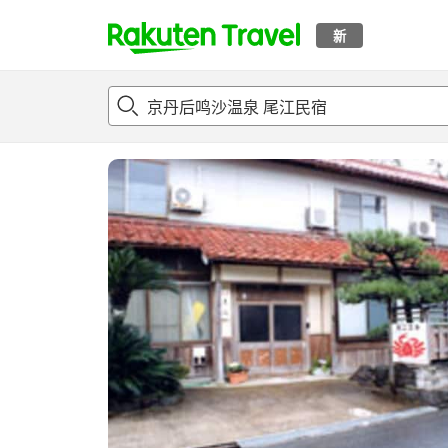
新
t
概况
客房及住宿套餐
评论
亮点
设施
o
p
P
a
g
e
_
s
e
a
r
c
h