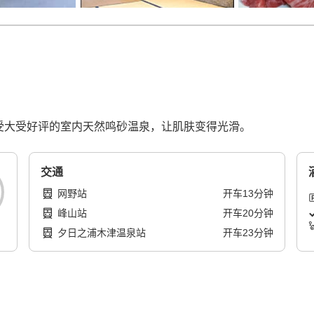
享受大受好评的室内天然鸣砂温泉，让肌肤变得光滑。
交通
网野站
开车
13
分钟
峰山站
开车
20
分钟
夕日之浦木津温泉站
开车
23
分钟