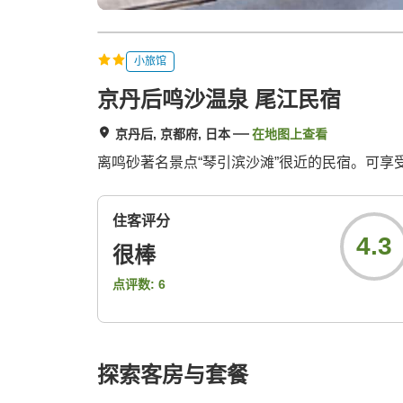
小旅馆
京丹后鸣沙温泉 尾江民宿
京丹后, 京都府, 日本
在地图上查看
离鸣砂著名景点“琴引滨沙滩”很近的民宿。可
住客评分
4.3
很棒
点评数:
6
探索客房与套餐