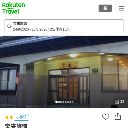
to
新
top
page
宝来旅馆
24/8/2026
-
25/8/2026
|
2位住客
|
1间
23
小旅馆
宝来旅馆