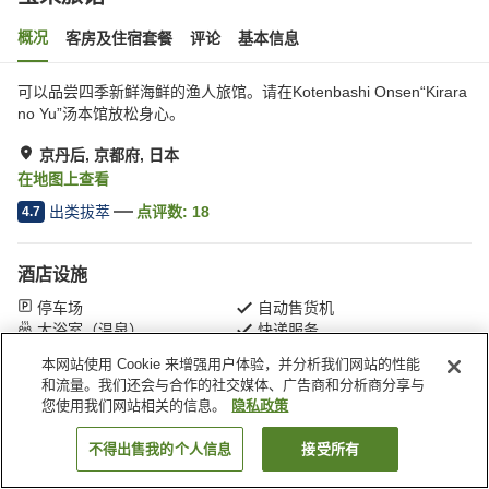
概况
客房及住宿套餐
评论
基本信息
可以品尝四季新鲜海鲜的渔人旅馆。请在Kotenbashi Onsen“Kirara
no Yu”汤本馆放松身心。
京丹后, 京都府, 日本
在地图上查看
出类拔萃
点评数:
18
4.7
酒店设施
停车场
自动售货机
大浴室（温泉）
快递服务
本网站使用 Cookie 来增强用户体验，并分析我们网站的性能
和流量。我们还会与合作的社交媒体、广告商和分析商分享与
首页
日本
京都府
京丹后
宝来旅馆
您使用我们网站相关的信息。
隐私政策
不得出售我的个人信息
接受所有
搜索客房