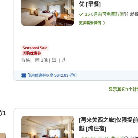
优 [早餐]
15 8月
前可免费取消
就
更多套餐详情
Seasonal Sale
闪购优惠券
价格：
1
晚
|
|
使用优惠券以享
S$42.83
折扣
显示其它
4
个计
/1
[再来关西之旅]仅限提
越 [纯住宿]