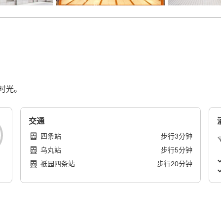
时光。
交通
四条站
步行
3
分钟
乌丸站
步行
5
分钟
祇园四条站
步行
20
分钟