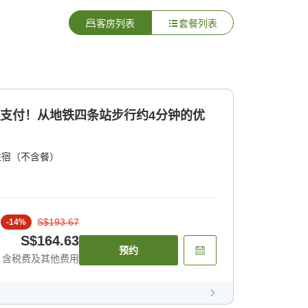
客房列表
套餐列表
前支付！从地铁四条站步行约4分钟的优
住宿（不含餐）
S$193.67
-
14
%
S$164.63
预约
含税费及其他费用