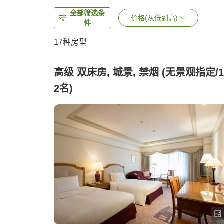
全部筛选条
价格(从低到高)
件
17
种房型
高级 双床房, 城景, 禁烟 (无景观指定/
2名)