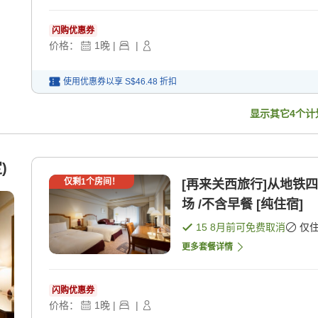
闪购优惠券
价格：
1
晚
|
|
使用优惠券以享
S$46.48
折扣
显示其它
4
个计
)
仅剩
1
个房间！
[再来关西旅行]从地铁
场 /不含早餐 [纯住宿]
15 8月
前可免费取消
仅
更多套餐详情
闪购优惠券
价格：
1
晚
|
|