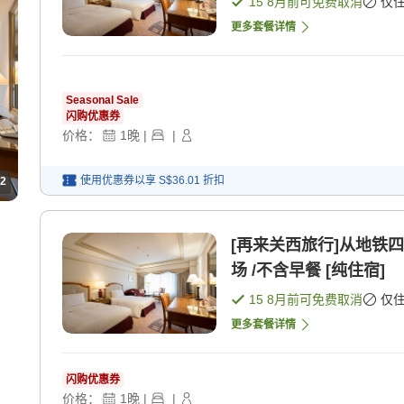
15 8月
前可免费取消
仅
更多套餐详情
Seasonal Sale
闪购优惠券
价格：
1
晚
|
|
使用优惠券以享
S$36.01
折扣
2
[再来关西旅行]从地铁
场 /不含早餐 [纯住宿]
15 8月
前可免费取消
仅
更多套餐详情
闪购优惠券
价格：
1
晚
|
|