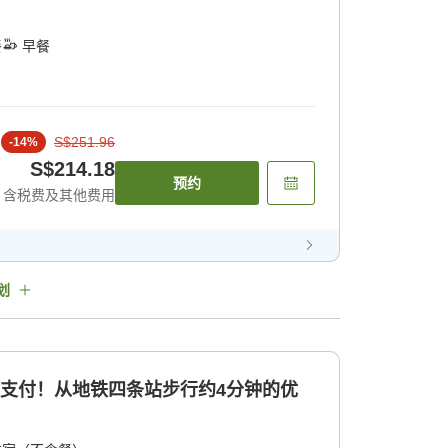
餐
早餐
S$251.96
-
14
%
S$214.18
预约
含税费及其他费用
划
前支付！从地铁四条站步行约4分钟的优