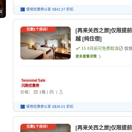
使用优惠券以享
S$42.37
折扣
2
仅剩
1
个房间！
[再来关西之旅]仅限提
越 [纯住宿]
15 8月
前可免费取消
仅
更多套餐详情
Seasonal Sale
闪购优惠券
价格：
1
晚
|
|
使用优惠券以享
S$36.01
折扣
仅剩
1
个房间！
[再来关西之旅]仅限提