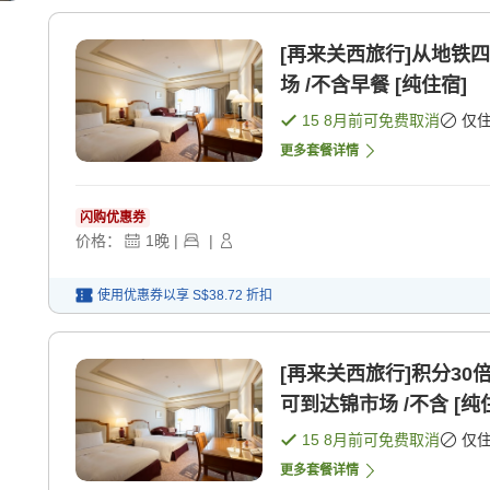
[再来关西旅行]从地铁
场 /不含早餐 [纯住宿]
15 8月
前可免费取消
仅
更多套餐详情
闪购优惠券
价格：
1
晚
|
|
使用优惠券以享
S$38.72
折扣
[再来关西旅行]积分3
可到达锦市场 /不含 [纯
15 8月
前可免费取消
仅
更多套餐详情