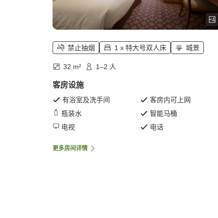
禁止抽烟
1 x 特大号双人床
城景
32 m²
1–2 人
客房设施
有浴室及洗手间
客房内可上网
瓶装水
智能马桶
电视
电话
更多房间详情