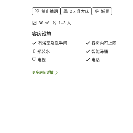
禁止抽烟
2 x 准大床
城景
36 m²
1–3 人
客房设施
有浴室及洗手间
客房内可上网
瓶装水
智能马桶
电视
电话
更多房间详情