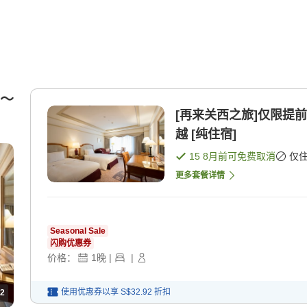
1〜
[再来关西之旅]仅限提
越 [纯住宿]
15 8月
前可免费取消
仅
更多套餐详情
Seasonal Sale
闪购优惠券
价格：
1
晚
|
|
使用优惠券以享
S$32.92
折扣
2