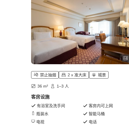
禁止抽烟
2 x 准大床
城景
36 m²
1–3 人
客房设施
有浴室及洗手间
客房内可上网
瓶装水
智能马桶
电视
电话