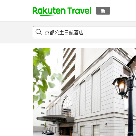
新
t
概况
客房及住宿套餐
评论
亮点
设施
o
p
P
a
g
e
_
s
e
a
r
c
h