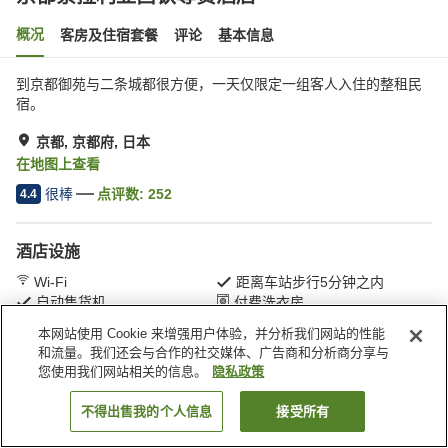
概况
客房及住宿套餐
评论
基本信息
到京都御苑与二条城都很方便，一天仅限定一组客人入住的整租民
宿。
京都, 京都府, 日本
在地图上查看
很棒
点评数:
252
4.4
酒店设施
Wi-Fi
距离车站步行5分钟之内
自动售货机
付费洗衣房
本网站使用 Cookie 来增强用户体验，并分析我们网站的性能
和流量。我们还会与合作的社交媒体、广告商和分析商分享与
首页
日本
京都府
京都
京都索拉利亚西铁尊贵酒店
您使用我们网站相关的信息。
隐私政策
不得出售我的个人信息
接受所有
搜索客房