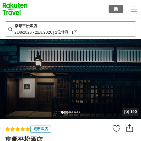
to
新
top
page
京都平松酒店
21/8/2026
-
22/8/2026
|
2位住客
|
1间
190
城市酒店
京都平松酒店