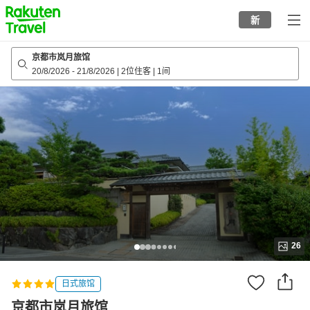
to
新
top
page
京都市岚月旅馆
20/8/2026
-
21/8/2026
|
2位住客
|
1间
26
日式旅馆
京都市岚月旅馆