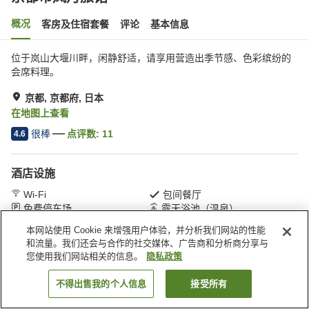
概况
客房及住宿套餐
评论
基本信息
位于岚山大堰川畔，闲静舒适，请享用营造出季节感、色彩缤纷的
会席料理。
京都, 京都府, 日本
在地图上查看
很棒
点评数:
11
4.6
酒店设施
Wi-Fi
包间餐厅
免费停车场
露天浴池（温泉）
本网站使用 Cookie 来增强用户体验，并分析我们网站的性能
和流量。我们还会与合作的社交媒体、广告商和分析商分享与
首页
日本
京都府
京都
京都市岚月旅馆
您使用我们网站相关的信息。
隐私政策
不得出售我的个人信息
接受所有
搜索客房