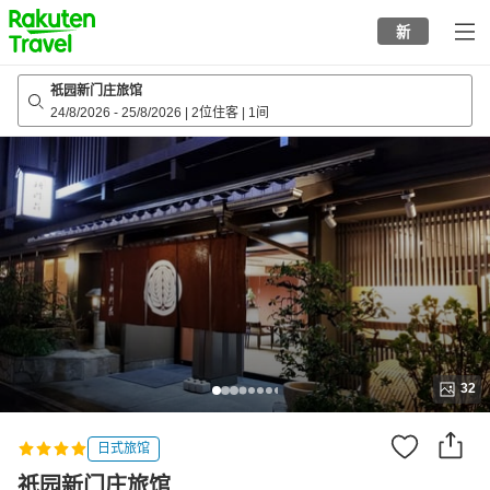
to
新
top
page
祇园新门庄旅馆
24/8/2026
-
25/8/2026
|
2位住客
|
1间
32
日式旅馆
祇园新门庄旅馆