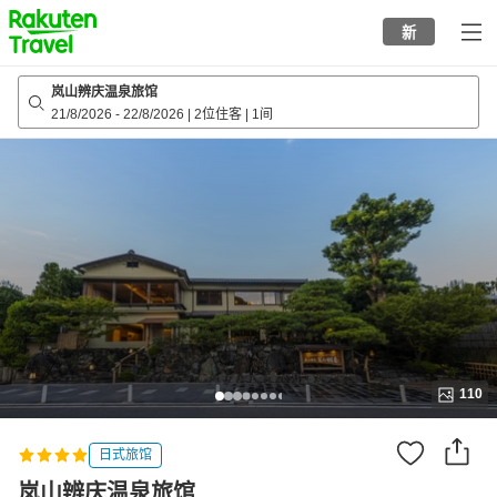
to
新
top
page
岚山辨庆温泉旅馆
21/8/2026
-
22/8/2026
|
2位住客
|
1间
110
日式旅馆
岚山辨庆温泉旅馆