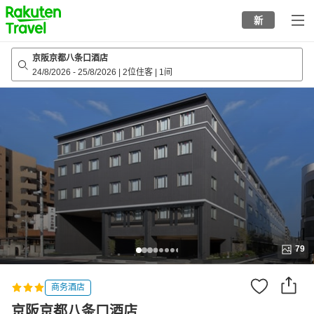
to
新
top
page
京阪京都八条口酒店
24/8/2026
-
25/8/2026
|
2位住客
|
1间
79
商务酒店
京阪京都八条口酒店