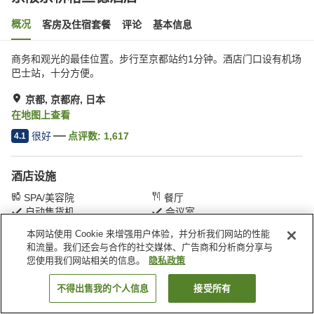
概况
客房及住宿套餐
评论
基本信息
商务和观光的最佳位置。步行至京都站约1分钟。酒店门口设有机场
巴士站，十分方便。
京都, 京都府, 日本
在地图上查看
很好
点评数:
1,617
4.1
酒店设施
SPA/美容院
餐厅
自动售货机
会议室
本网站使用 Cookie 来增强用户体验，并分析我们网站的性能
和流量。我们还会与合作的社交媒体、广告商和分析商分享与
首页
日本
京都府
京都
京阪京桥格兰德酒店
您使用我们网站相关的信息。
隐私政策
不得出售我的个人信息
接受所有
搜索客房