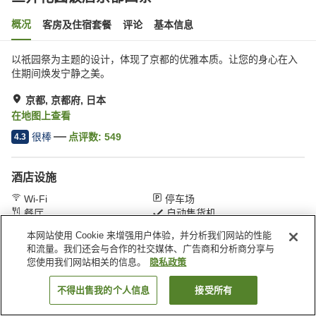
概况
客房及住宿套餐
评论
基本信息
以祇园祭为主题的设计，体现了京都的优雅本质。让您的身心在入
住期间焕发宁静之美。
京都, 京都府, 日本
在地图上查看
很棒
点评数:
549
4.3
酒店设施
Wi-Fi
停车场
餐厅
自动售货机
本网站使用 Cookie 来增强用户体验，并分析我们网站的性能
和流量。我们还会与合作的社交媒体、广告商和分析商分享与
首页
日本
京都府
京都
三井花园饭店京都四条
您使用我们网站相关的信息。
隐私政策
不得出售我的个人信息
接受所有
搜索客房