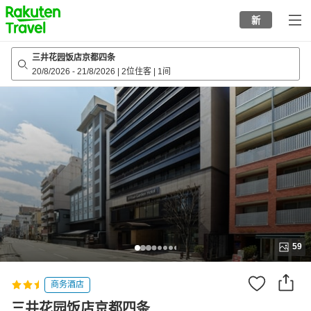
to
新
top
page
三井花园饭店京都四条
20/8/2026
-
21/8/2026
|
2位住客
|
1间
59
商务酒店
三井花园饭店京都四条