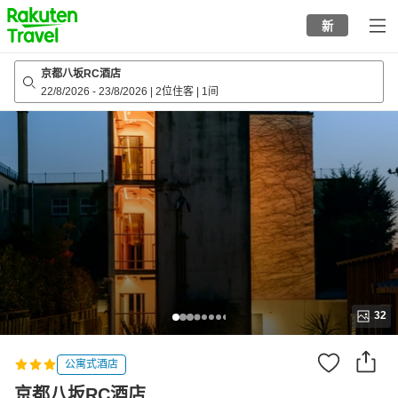
to
新
top
page
京都八坂RC酒店
22/8/2026
-
23/8/2026
|
2位住客
|
1间
32
公寓式酒店
京都八坂RC酒店