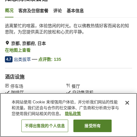
概况
客房及住宿套餐
评论
基本信息
逃离繁忙的喧嚣，体验悠闲的时光。在以佛教热情好客而闻名的知
恩院，为您提供真正的放松和心灵的平静。
京都, 京都府, 日本
在地图上查看
出类拔萃
点评数:
135
4.7
酒店设施
停车场
餐厅
咖啡厅
自动售货机
本网站使用 Cookie 来增强用户体验，并分析我们网站的性能
和流量。我们还会与合作的社交媒体、广告商和分析商分享与
首页
日本
京都府
京都
知恩院和顺会馆
您使用我们网站相关的信息。
隐私政策
不得出售我的个人信息
接受所有
搜索客房