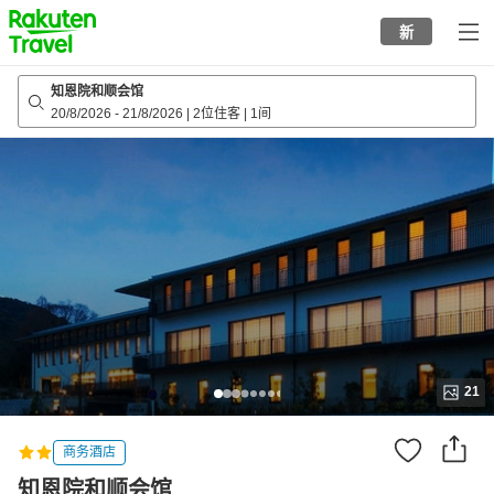
to
新
top
page
知恩院和顺会馆
20/8/2026
-
21/8/2026
|
2位住客
|
1间
21
商务酒店
知恩院和顺会馆