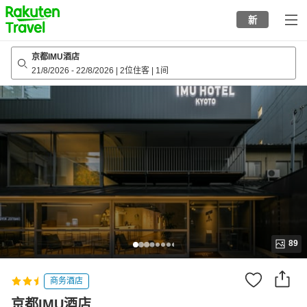
to
新
top
page
京都IMU酒店
21/8/2026
-
22/8/2026
|
2位住客
|
1间
89
商务酒店
京都IMU酒店