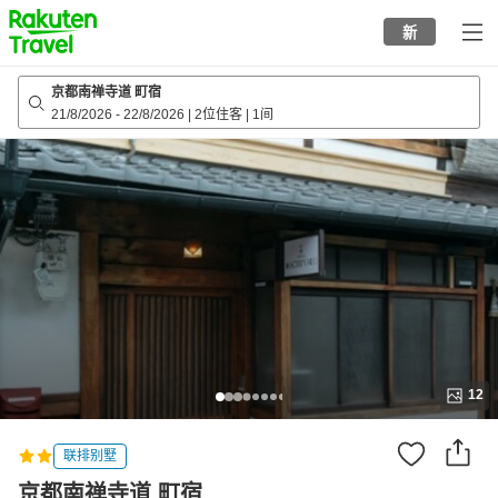
to
新
top
page
京都南禅寺道 町宿
21/8/2026
-
22/8/2026
|
2位住客
|
1间
12
联排别墅
京都南禅寺道 町宿