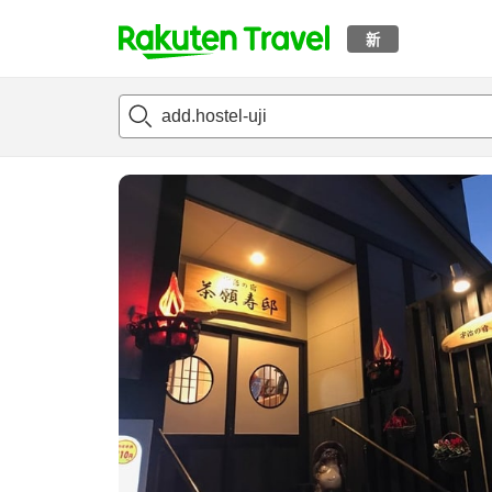
新
t
概况
客房及住宿套餐
评论
设施
o
p
P
a
g
e
_
s
e
a
r
c
h