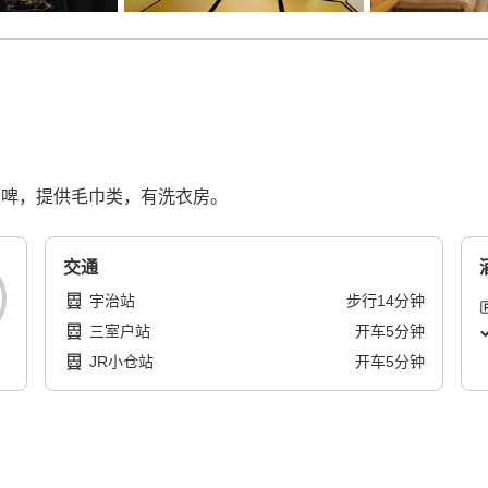
生啤，提供毛巾类，有洗衣房。
交通
宇治站
步行
14
分钟
三室户站
开车
5
分钟
JR小仓站
开车
5
分钟