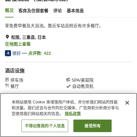
概况
客房及住宿套餐
评论
基本信息
享免费早餐及大浴池。靠近车站且附近有许多餐厅。
松阪, 三重县, 日本
在地图上查看
很好
点评数:
422
4
酒店设施
停车场
SPA/美容院
餐厅
自动售货机
本网站使用 Cookie 来增强用户体验，并分析我们网站的性能
首页
日本
三重县
松阪
露樱酒店（松阪站东店）
和流量。我们还会与合作的社交媒体、广告商和分析商分享与
您使用我们网站相关的信息。
隐私政策
不得出售我的个人信息
接受所有
搜索客房