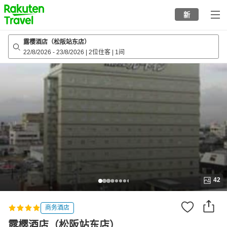
to
新
top
page
露樱酒店（松阪站东店）
22/8/2026
-
23/8/2026
|
2位住客
|
1间
42
商务酒店
露樱酒店（松阪站东店）