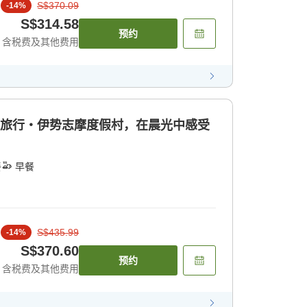
S$370.09
-
14
%
S$314.58
预约
含税费及其他费用
华旅行・伊势志摩度假村，在晨光中感受
餐
早餐
S$435.99
-
14
%
S$370.60
预约
含税费及其他费用