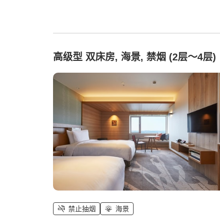
高级型 双床房, 海景, 禁烟 (2层〜4层)
禁止抽烟
海景