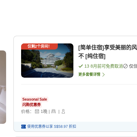
仅剩
2
个房间！
[简单住宿]享受美丽的
不 [纯住宿]
13 8月
前可免费取消
仅
更多套餐详情
Seasonal Sale
闪购优惠券
价格：
1
晚
|
|
使用优惠券以享
S$58.97
折扣