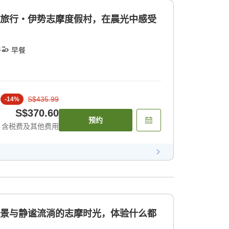
华旅行・伊势志摩度假村，在晨光中感受
餐
早餐
S$435.99
-
14
%
S$370.60
预约
含税费及其他费用
风景与静谧流淌的志摩时光，体验什么都