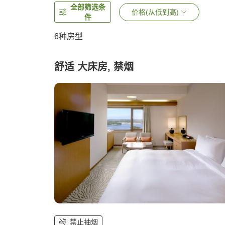
全部筛选条
价格(从低到高)
件
6
种房型
舒适 大床房, 禁烟
禁止抽烟