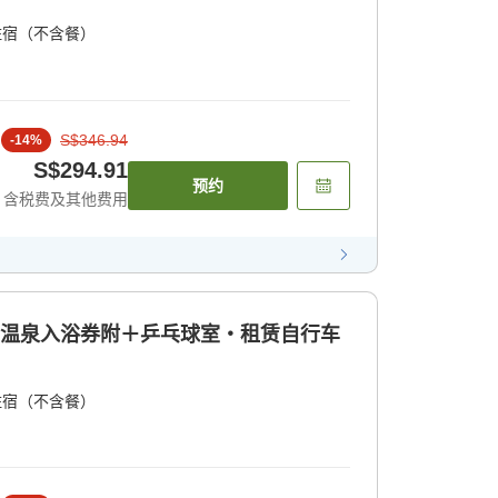
住宿（不含餐）
S$346.94
-
14
%
S$294.91
预约
含税费及其他费用
]温泉入浴券附＋乒乓球室・租赁自行车
住宿（不含餐）