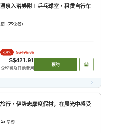
]温泉入浴券附＋乒乓球室・租赁自行车
住宿（不含餐）
S$496.36
-
14
%
S$421.91
预约
含税费及其他费用
华旅行・伊势志摩度假村，在晨光中感受
餐
早餐