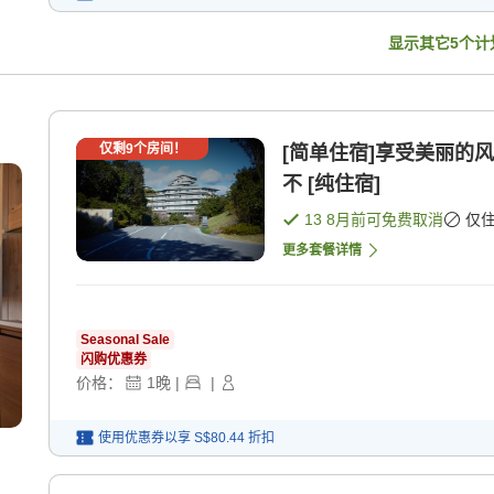
显示其它
5
个计
仅剩
9
个房间！
[简单住宿]享受美丽的
不 [纯住宿]
13 8月
前可免费取消
仅
更多套餐详情
Seasonal Sale
闪购优惠券
价格：
1
晚
|
|
使用优惠券以享
S$80.44
折扣