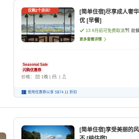
仅剩
2
个房间！
[简单住宿]尽享成人奢
优 [早餐]
13 8月
前可免费取消
就
更多套餐详情
Seasonal Sale
闪购优惠券
价格：
1
晚
|
|
使用优惠券以享
S$74.11
折扣
[简单住宿]享受美丽的
不 [纯住宿]