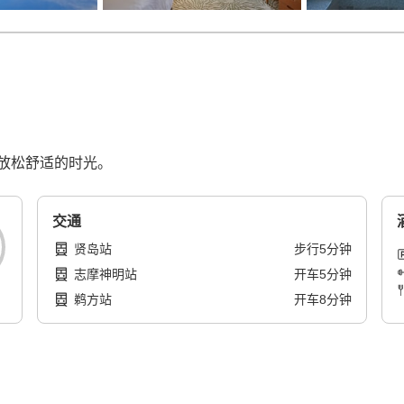
放松舒适的时光。
交通
贤岛站
步行
5
分钟
志摩神明站
开车
5
分钟
鹈方站
开车
8
分钟