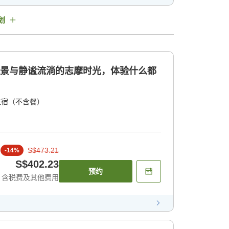
划
风景与静谧流淌的志摩时光，体验什么都
住宿（不含餐）
S$473.21
-
14
%
S$402.23
预约
含税费及其他费用