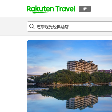
新
t
概况
客房及住宿套餐
评论
亮点
设施
o
p
P
a
g
e
_
s
e
a
r
c
h