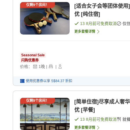
仅剩
9
个房间！
[适合女子会等团体使用
优 [纯住宿]
13 8月
前可免费取消
仅
更多套餐详情
Seasonal Sale
闪购优惠券
价格：
1
晚
|
|
使用优惠券以享
S$84.37
折扣
仅剩
9
个房间！
[简单住宿]尽享成人奢
优 [早餐]
13 8月
前可免费取消
就
更多套餐详情