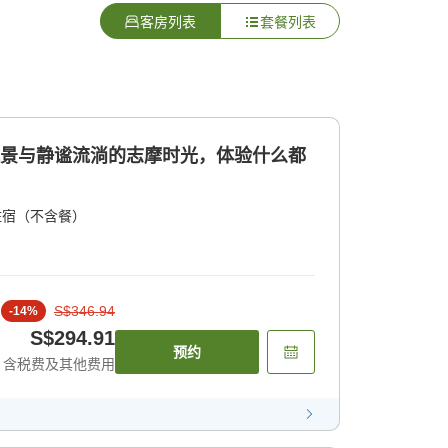
客房列表
套餐列表
风景与静谧流淌的志摩时光，体验什么都
住宿（不含餐）
S$346.94
-
14
%
S$294.91
预约
含税费及其他费用