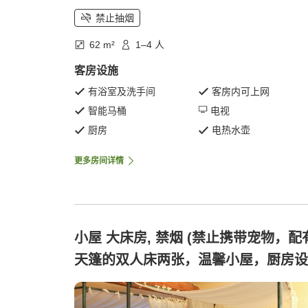
禁止抽烟
62 m²
1–4 人
客房设施
有浴室及洗手间
客房内可上网
智能马桶
电视
厨房
电热水壶
更多房间详情
小屋 大床房, 禁烟 (禁止携带宠物，配
天篷的双人床两张，温馨小屋，厨房设
齐全)