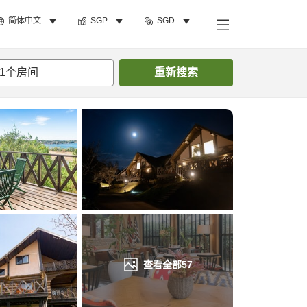
简体中文
SGP
SGD
搜索客房
1
个房间
重新搜索
查看全部
57