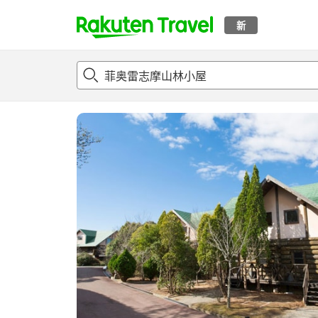
新
t
概况
客房及住宿套餐
评论
设施
o
p
P
a
g
e
_
s
e
a
r
c
h