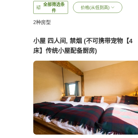
全部筛选条
价格(从低到高)
件
2
种房型
小屋 四人间, 禁烟 (不可携带宠物【4
床】传统小屋配备厨房)