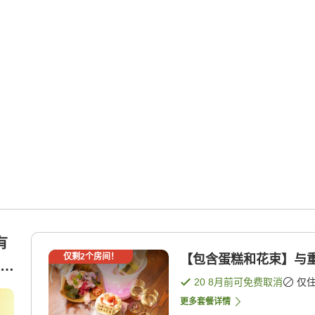
有
仅剩
2
个房间！
【包含蛋糕和花束】与重
施
20 8月
前可免费取消
仅
更多套餐详情