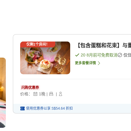
仅剩
1
个房间！
【包含蛋糕和花束】与重
20 8月
前可免费取消
仅
更多套餐详情
闪购优惠券
价格：
1
晚
|
|
使用优惠券以享
S$54.64
折扣