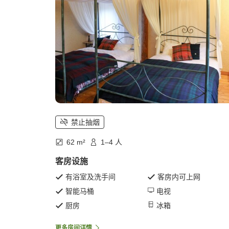
禁止抽烟
62 m²
1–4 人
客房设施
有浴室及洗手间
客房内可上网
智能马桶
电视
厨房
冰箱
更多房间详情