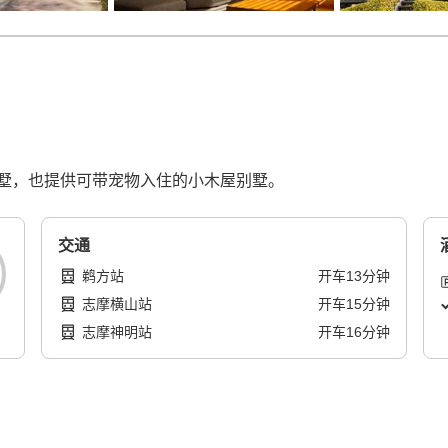
墅，也提供可带宠物入住的小木屋别墅。
交通
鹈方站
开车
13
分钟
志摩横山站
开车
15
分钟
志摩神明站
开车
16
分钟