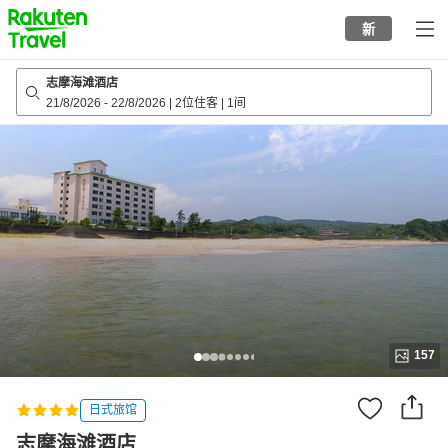
to
新
top
page
志摩海滩酒店
21/8/2026
-
22/8/2026
|
2位住客
|
1间
157
日式旅馆
志摩海滩酒店