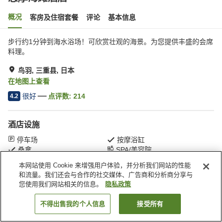
概况
客房及住宿套餐
评论
基本信息
步行约1分钟到海水浴场！可欣赏壮观的海景。为您提供丰盛的会席
料理。
鸟羽, 三重县, 日本
在地图上查看
很好
点评数:
214
4.2
酒店设施
停车场
按摩浴缸
桑拿
SPA/美容院
本网站使用 Cookie 来增强用户体验，并分析我们网站的性能
和流量。我们还会与合作的社交媒体、广告商和分析商分享与
首页
日本
三重县
鸟羽
志摩海滩酒店
您使用我们网站相关的信息。
隐私政策
不得出售我的个人信息
接受所有
搜索客房