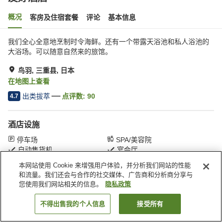
概况
客房及住宿套餐
评论
基本信息
我们全心全意地烹制时令海鲜。还有一个带露天浴池和私人浴池的
大浴场。可以随意自然来的旅馆。
鸟羽, 三重县, 日本
在地图上查看
出类拔萃
点评数:
90
4.7
酒店设施
停车场
SPA/美容院
自动售货机
宴会厅
本网站使用 Cookie 来增强用户体验，并分析我们网站的性能
和流量。我们还会与合作的社交媒体、广告商和分析商分享与
首页
日本
三重县
鸟羽
友好酒店
您使用我们网站相关的信息。
隐私政策
不得出售我的个人信息
接受所有
搜索客房