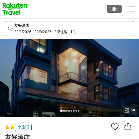
to
新
top
page
友好酒店
22/8/2026
-
23/8/2026
|
2位住客
|
1间
54
小旅馆
友好酒店